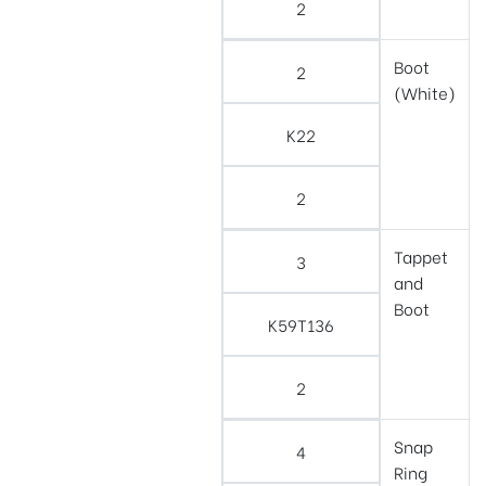
2
Boot
2
(White)
K22
2
Tappet
3
and
Boot
K59T136
2
Snap
4
Ring