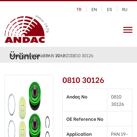
TR
EN
ES
RU
Ürünler
Anasayfa
WABCO PAN 19-2 PAN 22-2
Ürünler
WABCO
0810 30126
0810 30126
Andaç No
0810
30126
OE Reference No
Application
PAN 19-