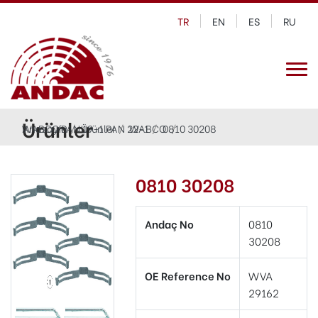
TR
EN
ES
RU
Ürünler
Anasayfa
WABCO PAN 19-1 PAN 22-1
Ürünler
WABCO
0810 30208
0810 30208
Andaç No
0810
30208
OE Reference No
WVA
29162