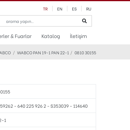
TR
EN
ES
RU
rler & Fuarlar
Katalog
İletişim
ABCO
WABCO PAN 19-1 PAN 22-1
0810 30155
30155
59262 - 640 225 926 2 - S353039 - 114640
2-1