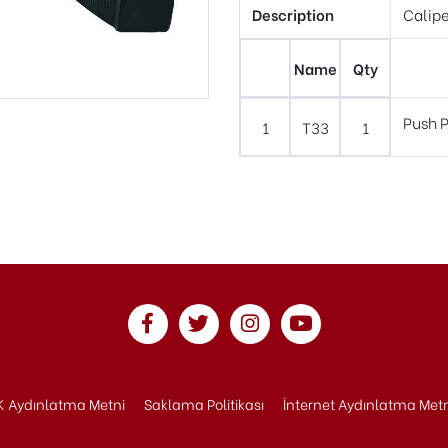
Description
Calipe
Name
Qty
Push P
1
T33
1
 Aydınlatma Metni
Saklama Politikası
İnternet Aydınlatma Met