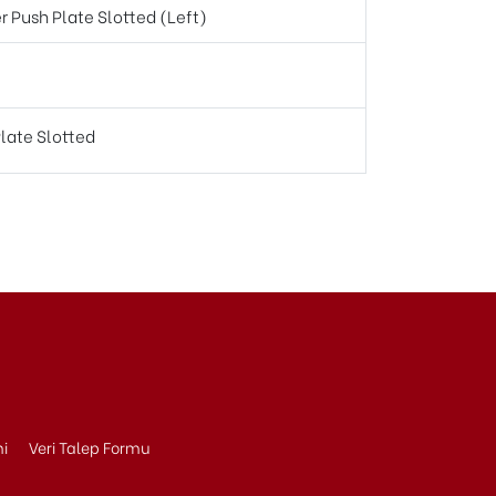
r Push Plate Slotted (Left)
late Slotted
ni
Veri Talep Formu