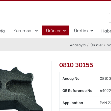
Kurumsal
Ürünler
Üretim
yfa
Habe
Anasayfa
Ürünler
W
0810 30155
Andaç No
0810 
OE Reference No
64022
Application
PAN 2