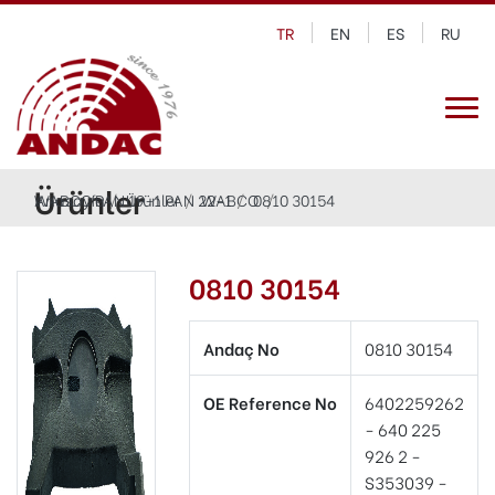
TR
EN
ES
RU
Ürünler
Anasayfa
WABCO PAN 19-1 PAN 22-1
Ürünler
WABCO
0810 30154
0810 30154
Andaç No
0810 30154
OE Reference No
6402259262
- 640 225
926 2 -
S353039 -