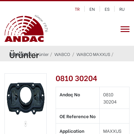
TR
EN
ES
RU
Ürünler
Anasayfa
0810 30204
Ürünler
WABCO
WABCO MAXXUS
0810 30204
Andaç No
0810
30204
OE Reference No
Application
MAXXUS