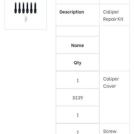
Description
Caliper
Repair Kit
Name
Qty
Caliper
1
Cover
S139
1
Screw
2