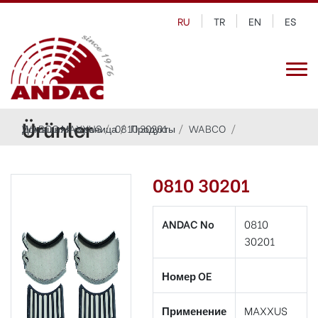
RU
TR
EN
ES
Ürünler
Домашняя страница
WABCO MAXXUS
0810 30201
Продукты
WABCO
0810 30201
ANDAC No
0810
30201
Номер OE
Применение
MAXXUS