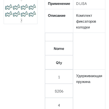
Применение
D LISA
Описание
Комплект
фиксаторов
колодки
Name
Qty
Удерживающая
1
пружина
S206
4