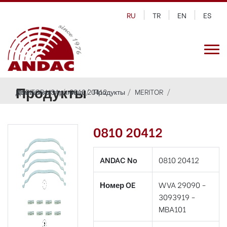
RU
TR
EN
ES
Продукты
Домашняя страница
MERITOR LISA
0810 20412
Продукты
MERITOR
0810 20412
ANDAC No
0810 20412
Номер OE
WVA 29090 -
3093919 -
MBA101