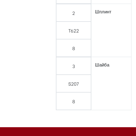
Шплинт
2
T622
8
Шайба
3
S207
8