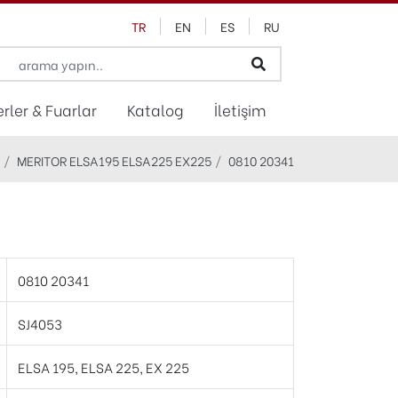
TR
EN
ES
RU
rler & Fuarlar
Katalog
İletişim
MERITOR ELSA195 ELSA225 EX225
0810 20341
0810 20341
SJ4053
ELSA 195, ELSA 225, EX 225