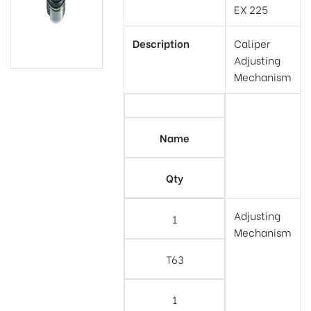
EX 225
Description
Caliper
Adjusting
Mechanism
Name
Qty
Adjusting
1
Mechanism
T63
1