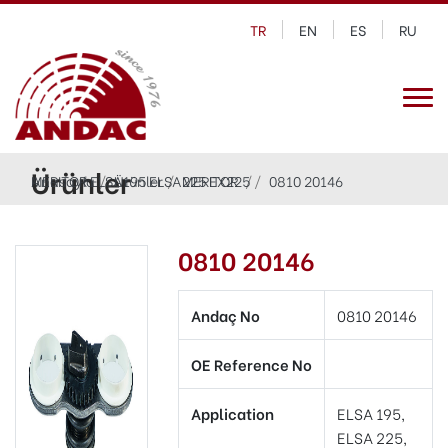
TR
EN
ES
RU
Ürünler
Anasayfa
MERITOR ELSA195 ELSA225 EX225
Ürünler
MERITOR
0810 20146
0810 20146
Andaç No
0810 20146
OE Reference No
Application
ELSA 195,
ELSA 225,