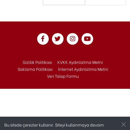
Gizlilik Politikası
KVKK Aydınlatma Metni
Saklama Politikası
İnternet Aydınlatma Metni
Veri Talep Formu
Bu sitede çerezler kullanır. Siteyi kullanmaya devam
Copyright © 2020 Andaç Otomotiv Tüm Hakları