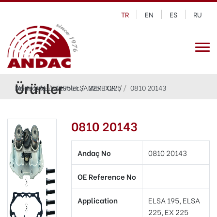
TR
EN
ES
RU
Ürünler
Anasayfa
MERITOR ELSA195 ELSA225 EX225
Ürünler
MERITOR
0810 20143
0810 20143
Andaç No
0810 20143
OE Reference No
Application
ELSA 195, ELSA
225, EX 225