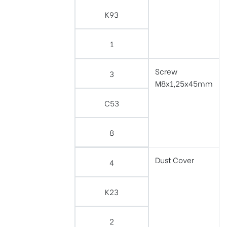
K93
1
Screw
3
M8x1,25x45mm
C53
8
Dust Cover
4
K23
2