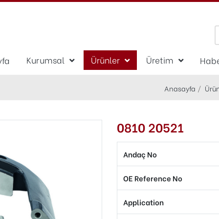
Kurumsal
Ürünler
Üretim
yfa
Habe
Anasayfa
Ürün
0810 20521
Andaç No
OE Reference No
Application