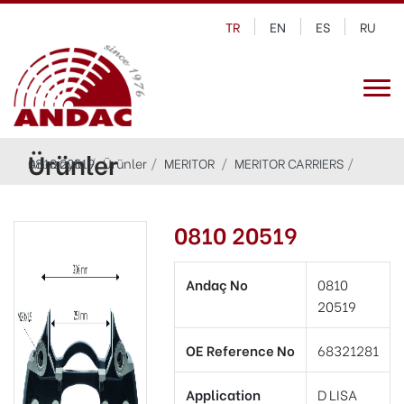
TR
EN
ES
RU
Ürünler
Anasayfa
0810 20519
Ürünler
MERITOR
MERITOR CARRIERS
0810 20519
Andaç No
0810
20519
OE Reference No
68321281
Application
D LISA