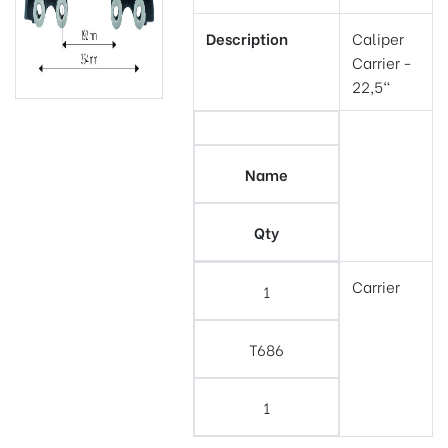
Description
Caliper
Carrier -
22,5"
Name
Qty
Carrier
1
T686
1