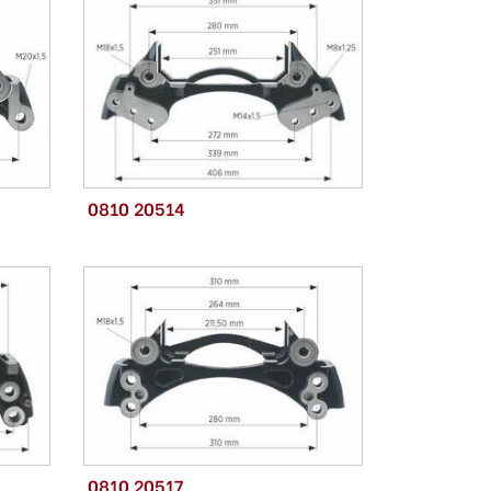
0810 20514
0810 20517