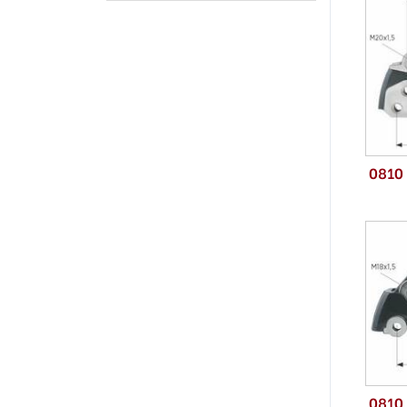
0810
0810