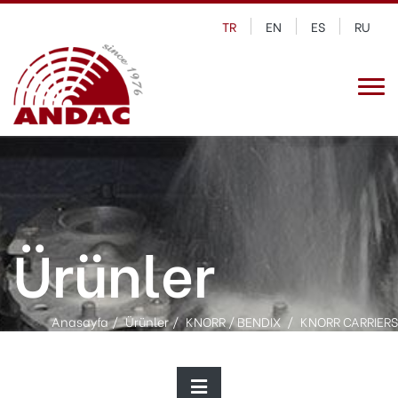
TR
EN
ES
RU
Ürünler
Anasayfa
Ürünler
KNORR / BENDIX
KNORR CARRIERS