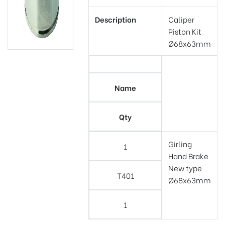
Description
Caliper
Piston Kit
Ø68x63mm
Name
Qty
Girling
1
Hand Brake
New type
T401
Ø68x63mm
1