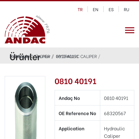
TR
EN
ES
RU
Ürünler
Anasayfa
HYDRAULIC CALIPER
Ürünler
0810 40191
HYDRAULIC CALIPER
0810 40191
Andaç No
0810 40191
OE Reference No
68320567
Application
Hydraulic
Caliper