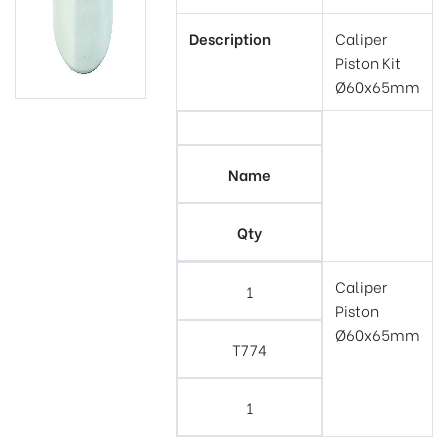
Description
Caliper
Piston Kit
Ø60x65mm
Name
Qty
Caliper
1
Piston
Ø60x65mm
T774
1