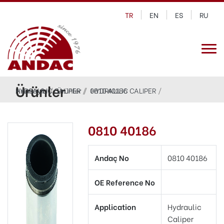
TR
EN
ES
RU
Ürünler
Anasayfa
HYDRAULIC CALIPER
Ürünler
0810 40186
HYDRAULIC CALIPER
0810 40186
Andaç No
0810 40186
OE Reference No
Application
Hydraulic
Caliper