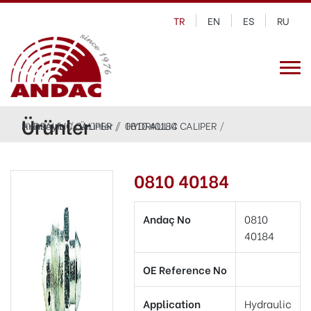
TR
EN
ES
RU
Ürünler
Anasayfa
HYDRAULIC CALIPER
Ürünler
0810 40184
HYDRAULIC CALIPER
0810 40184
Andaç No
0810
40184
OE Reference No
Application
Hydraulic