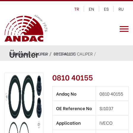
TR
EN
ES
RU
Ürünler
Anasayfa
HYDRAULIC CALIPER
Ürünler
0810 40155
HYDRAULIC CALIPER
0810 40155
Andaç No
0810 40155
OE Reference No
SJ1037
Application
IVECO