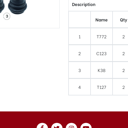
Description
Name
Qty
1
T772
2
2
C123
2
3
K38
2
4
T127
2