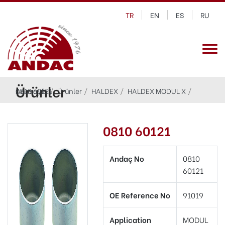
TR
EN
ES
RU
Ürünler
Anasayfa
0810 60121
Ürünler
HALDEX
HALDEX MODUL X
0810 60121
Andaç No
0810
60121
OE Reference No
91019
Application
MODUL