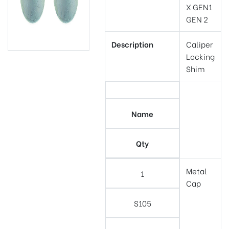
X GEN1
GEN 2
Description
Caliper
Locking
Shim
Name
Qty
Metal
1
Cap
S105