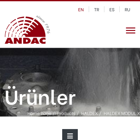
EN
TR
ES
RU
Ürünler
Home Page
Products
HALDEX
HALDEX MODUL X