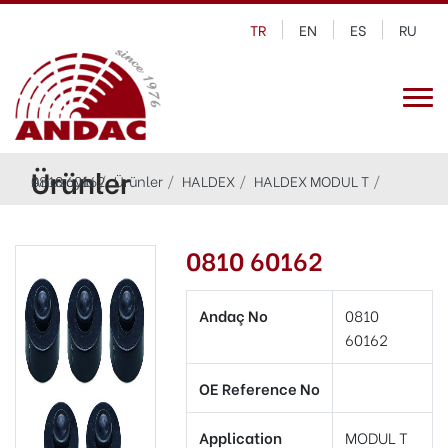
TR
EN
ES
RU
Ürünler
Anasayfa
0810 60162
Ürünler
HALDEX
HALDEX MODUL T
0810 60162
Andaç No
0810
60162
OE Reference No
Application
MODUL T