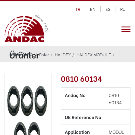
TR
EN
ES
RU
Ürünler
Anasayfa
0810 60134
Ürünler
HALDEX
HALDEX MODUL T
0810 60134
Andaç No
0810
60134
OE Reference No
Application
MODUL