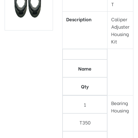
T
Description
Caliper
Adjuster
Housing
Kit
Name
Qty
Bearing
1
Housing
T350