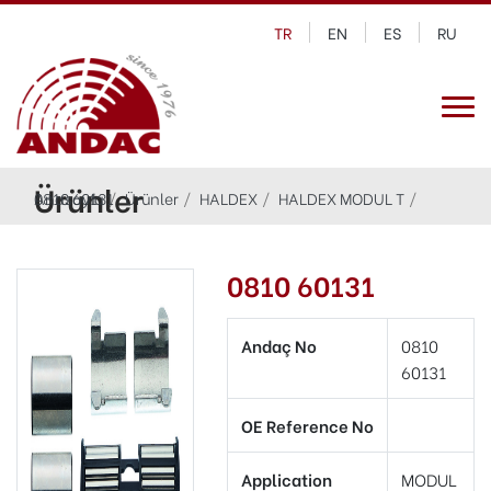
TR
EN
ES
RU
Ürünler
Anasayfa
0810 60131
Ürünler
HALDEX
HALDEX MODUL T
0810 60131
Andaç No
0810
60131
OE Reference No
Application
MODUL