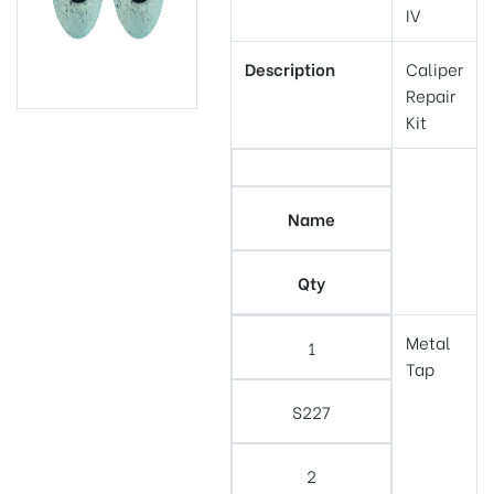
IV
Description
Caliper
Repair
Kit
Name
Qty
Metal
1
Tap
S227
2