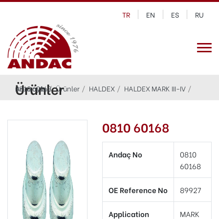
TR
EN
ES
RU
Ürünler
Anasayfa
0810 60168
Ürünler
HALDEX
HALDEX MARK III-IV
0810 60168
Andaç No
0810
60168
OE Reference No
89927
Application
MARK