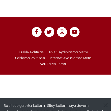
Gizlilik Politikası
KVKK Aydınlatma Metni
Saklama Politikası
İnternet Aydınlatma Metni
Veri Talep Formu
Bu sitede çerezler kullanır. Siteyi kullanmaya devam
Copyright © 2020 Andaç Otomotiv Tüm Hakları