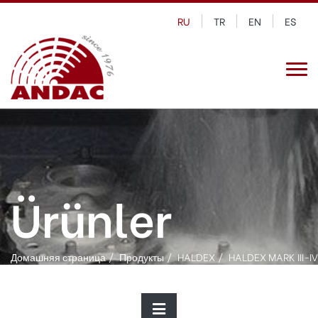
RU
TR
EN
ES
Ürünler
Домашняя страница
Продукты
HALDEX
HALDEX MARK III-IV